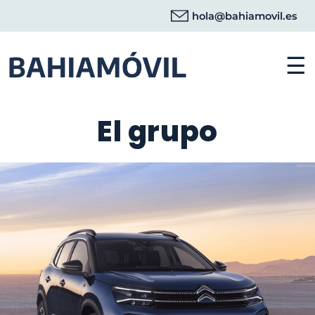
hola@bahiamovil.es
☰
El grupo