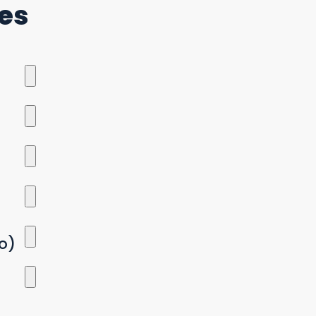
es
o)