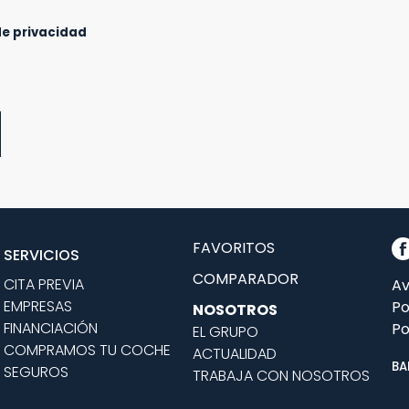
de privacidad
FAVORITOS
SERVICIOS
COMPARADOR
CITA PREVIA
Av
EMPRESAS
Po
NOSOTROS
FINANCIACIÓN
Po
EL GRUPO
COMPRAMOS TU COCHE
ACTUALIDAD
BA
SEGUROS
TRABAJA CON NOSOTROS