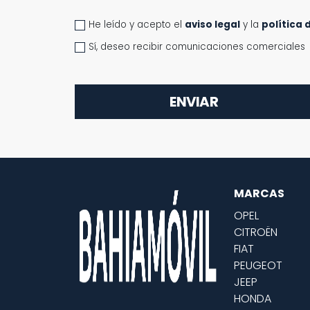
He leído y acepto el
aviso legal
y la
política 
Sí, deseo recibir comunicaciones comerciales
ENVIAR
MARCAS
OPEL
CITROËN
FIAT
PEUGEOT
JEEP
HONDA