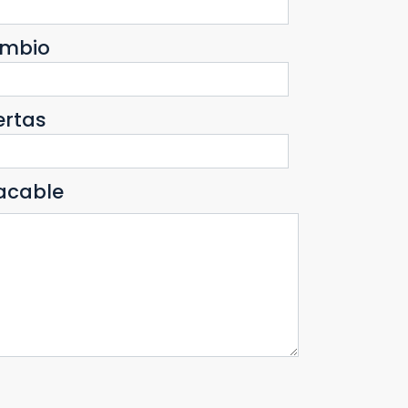
mbio
ertas
acable