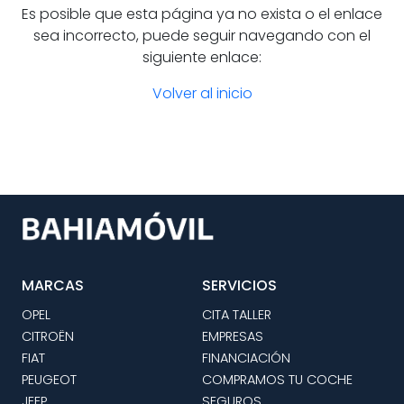
Es posible que esta página ya no exista o el enlace
sea incorrecto, puede seguir navegando con el
siguiente enlace:
Volver al inicio
MARCAS
SERVICIOS
OPEL
CITA TALLER
CITROËN
EMPRESAS
FIAT
FINANCIACIÓN
PEUGEOT
COMPRAMOS TU COCHE
JEEP
SEGUROS