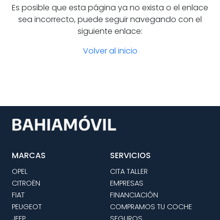
Es posible que esta página ya no exista o el enlace
sea incorrecto, puede seguir navegando con el
siguiente enlace:
Volver al inicio
MARCAS
SERVICIOS
OPEL
CITA TALLER
CITROËN
EMPRESAS
FIAT
FINANCIACIÓN
PEUGEOT
COMPRAMOS TU COCHE
JEEP
SEGUROS