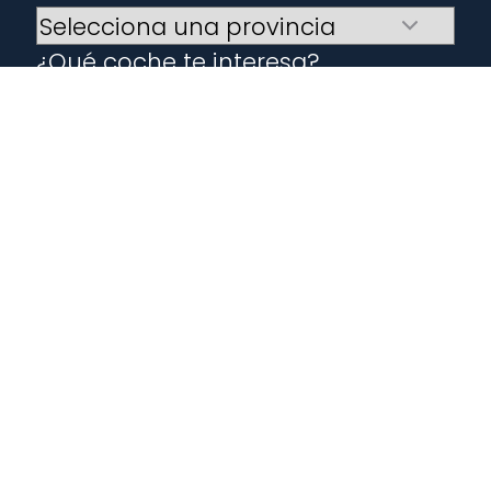
¿Qué coche te interesa?
He leído y acepto el
aviso legal
y
la
politica de privacidad
Sí, deseo recibir comunicaciones
comerciales
TE LLAMAMOS
Otros vehículos que
te pueden interesar