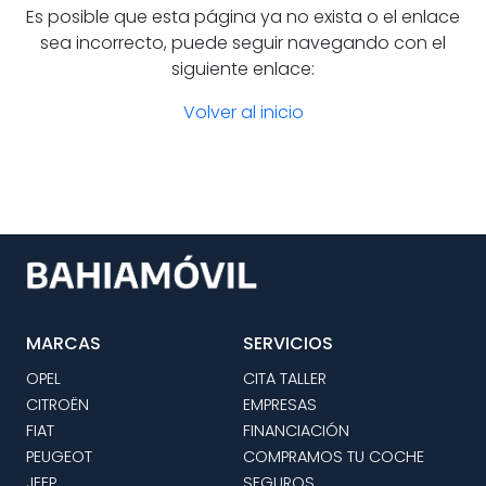
Es posible que esta página ya no exista o el enlace
sea incorrecto, puede seguir navegando con el
siguiente enlace:
Volver al inicio
MARCAS
SERVICIOS
OPEL
CITA TALLER
CITROËN
EMPRESAS
FIAT
FINANCIACIÓN
PEUGEOT
COMPRAMOS TU COCHE
JEEP
SEGUROS