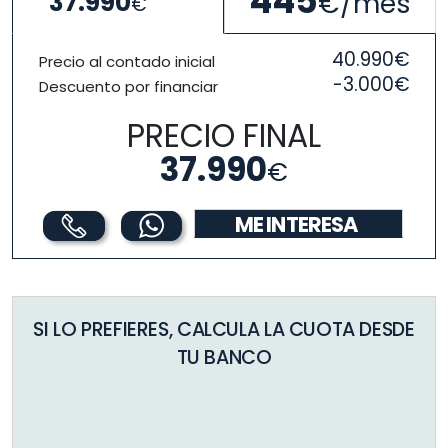
445
€/mes
37.990
€
40.990€
Precio al contado inicial
-3.000€
Descuento por financiar
PRECIO FINAL
37.990
€
ME INTERESA
SI LO PREFIERES, CALCULA LA CUOTA DESDE
TU BANCO