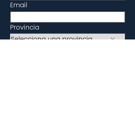
Email
Provincia
¿Qué coche te interesa?
He leído y acepto el
aviso legal
y
la
politica de privacidad
Sí, deseo recibir comunicaciones
comerciales
TE LLAMAMOS