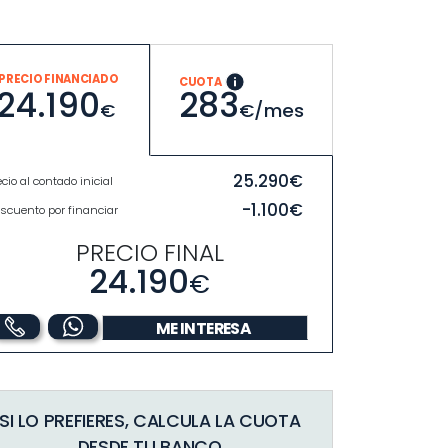
PRECIO FINANCIADO
CUOTA
283
24.190
€/mes
€
25.290€
ecio al contado inicial
-1.100€
scuento por financiar
PRECIO FINAL
24.190
€
ME INTERESA
SI LO PREFIERES, CALCULA LA CUOTA
DESDE TU BANCO