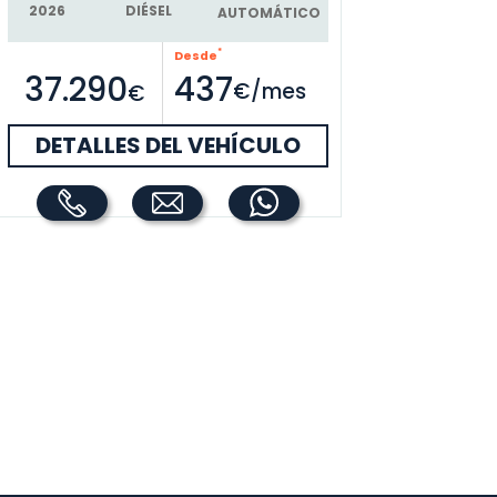
DIÉSEL
2026
2025
AUTOMÁTICO
*
Desde
22.990
€
37.290
437
22.
€/mes
€
DETALLES DEL VEHÍCULO
DET