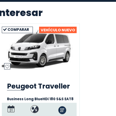
interesar
COMPARAR
COMP
VEHÍCULO NUEVO
Cit
Peugeot Traveller
Air
Business Long BlueHDi 180 S&S EAT8
Eléctr