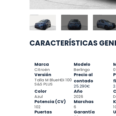
CARACTERÍSTICAS GEN
Marca
Modelo
M
Citroën
Berlingo
0
Versión
Precio al
P
Talla M BlueHDi 100
contado
f
S&S PLUS
25.290€
2
Color
Año
C
Azul
2026
D
Potencia (CV)
Marchas
K
102
6
1
Puertas
Garantía
U