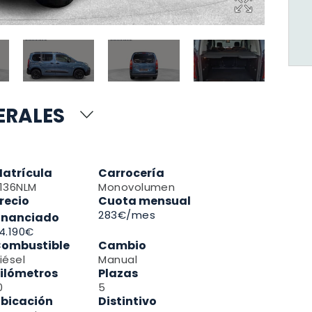
ERALES
atrícula
Carrocería
136NLM
Monovolumen
recio
Cuota mensual
283
€/mes
inanciado
4.190€
ombustible
Cambio
iésel
Manual
ilómetros
Plazas
0
5
bicación
Distintivo