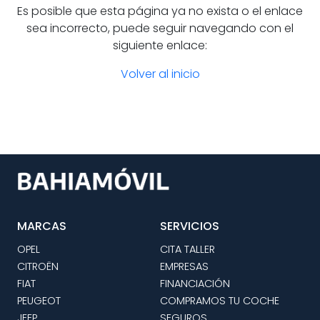
Es posible que esta página ya no exista o el enlace
sea incorrecto, puede seguir navegando con el
siguiente enlace:
Volver al inicio
MARCAS
SERVICIOS
OPEL
CITA TALLER
CITROËN
EMPRESAS
FIAT
FINANCIACIÓN
PEUGEOT
COMPRAMOS TU COCHE
JEEP
SEGUROS